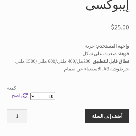
إيبوكسى
$
25.00
واجهه المستخدم:
حربة
فوهة:
صعدت على شكل
نطاق قابل للتطبيق:
200مل/400 مللي/600 مللي/1500 مللي
خرطوشة AB, الاستغناء عن صمام
كمية
واضح
الراتنج
أضف إلى السلة
ثابت
خلاط
MC08-