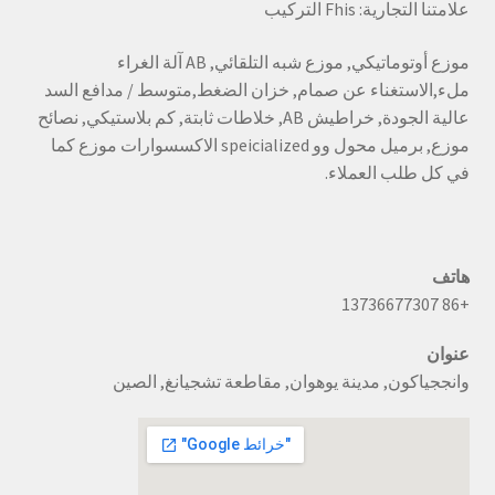
علامتنا التجارية: Fhis التركيب
موزع أوتوماتيكي, موزع شبه التلقائي, AB آلة الغراء
ملء,الاستغناء عن صمام, خزان الضغط,متوسط / مدافع السد
عالية الجودة, خراطيش AB, خلاطات ثابتة, كم بلاستيكي, نصائح
موزع, برميل محول وو speicialized الاكسسوارات موزع كما
في كل طلب العملاء.
هاتف
+86 13736677307
عنوان
وانججياكون, مدينة يوهوان, مقاطعة تشجيانغ, الصين