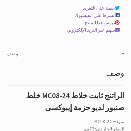
24
حصة على التغريد
خلط
أنشرها على الفيسبوك
صنبور
دبوس هذا المنتج
لديو
سهم عبر البريد الإلكتروني
حزمة
إيبوكسى
كمية
وصف
وصف
الراتنج ثابت خلاط MC08-24 خلط
صنبور لديو حزمة إيبوكسى
نموذج: MC08-24
القطر الخارجي: 12مم