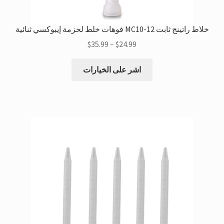
خلاط راتينج ثابت MC10-12 فوهات خلط لحزمة إيبوكسي ثنائية
النطاق
$
35.99
–
$
24.99
السعري:
هذا
$24.99
اشر على الخيارات
المنتج
خلال
لديه
$35.99
متغيرات
متعددة.
يمكن
اختيار
الخيارات
على
صفحة
المنتج