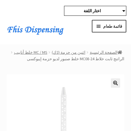
اختار اللغة
إذهب
تخطى
إلى
الى
قائمة طعام
التصفح
المحتوى
Expand
الصفحة الرئيسية
child
الصفحة الرئيسية
اثنين من حزمة (2ك)
MC / MS خلط أنابيب
menu
Expand
الراتنج ثابت خلاط MC08-24 خلط صنبور لديو حزمة إيبوكسى
منتجات
child
menu
بالجملة
Expand
حماية المشتري
child
menu