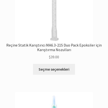
Reçine Statik Karıştırıcı MA6.3-21S Duo Pack Epoksiler için
Karıştırma Nozulları
$
39.00
Bu
Seçme seçenekleri
ürünün
birden
fazla
çeşidi
var.
Seçenekler