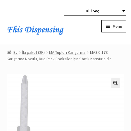
Dili Seç
Navigasyon
İçeriğe
geç
atla
Menü
Expan
Ev
child
Ev
İki paket (2K)
MA Tüpleri Karıştırma
MA3.0-17S
menu
Expan
Karıştırma Nozulu, Duo Pack Epoksiler için Statik Karıştırıcıdır
Ürünler
child
menu
Toptan
Expan
Alıcı Koruması
child
menu