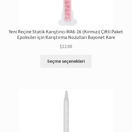
Yeni Reçine Statik Karıştırıcı MA6-16 (Kırmızı) Çiftli Paket
Epoksiler için Karıştırma Nozulları Bayonet Kare
$
12.00
Bu
Seçme seçenekleri
ürünün
birden
fazla
çeşidi
var.
Seçenekler
ürün
sayfasında
seçilebilir