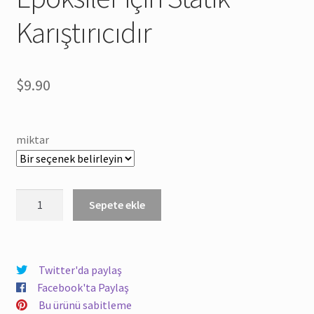
Karıştırıcıdır
$
9.90
miktar
MA3.0-
Sepete ekle
17S
Karıştırma
Nozulu,
Duo
Twitter'da paylaş
Pack
Facebook'ta Paylaş
Epoksiler
Bu ürünü sabitleme