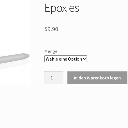
Epoxies
$
9.90
Menge
MA3.0-
In den Warenkorb legen
17S
Mixing
Nozzles
ist
ein
statischer
Mischer