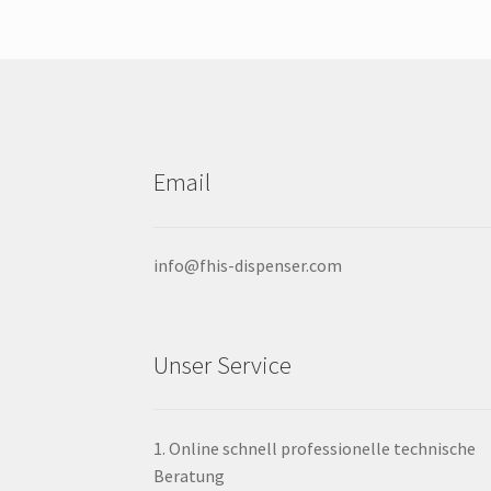
Die
Optionen
können
auf
der
Produktseit
ausgewählt
Email
werden
info@fhis-dispenser.com
Unser Service
1. Online schnell professionelle technische
Beratung