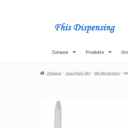
Direkt
Zum
zur
Inhalt
Navigation
springen
Zuhause
Produkte
Gr
Zuhause
Zwei Pack (2K)
MA Mischrohre
MA