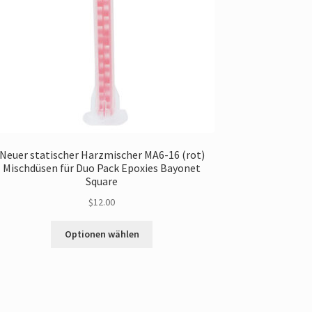
Neuer statischer Harzmischer MA6-16 (rot)
Mischdüsen für Duo Pack Epoxies Bayonet
Square
$
12.00
Dieses
Optionen wählen
Produkt
gibt
es
in
mehreren