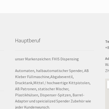
e
Hauptberuf
Te
+8
Ad
unser Markenzeichen: FHIS Dispensing
Wa
Automaten, halbautomatischer Spender, AB
Zh
Kleber Füllmaschine,Abgabeventil,
Drucktank,Mittel / hochwertige Kittpistolen,
AB Patronen, statischer Mischer,
Plastikhülsen, Dispenser-Spitzen, Barrel-
Adapter und speicialized Spender Zubehör wie
jeder Kundenwunsch.