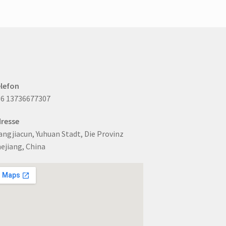
Varianten.
Die
Optionen
können
auf
der
Produktseite
ausgewählt
lefon
werden
6 13736677307
resse
ngjiacun, Yuhuan Stadt, Die Provinz
ejiang, China