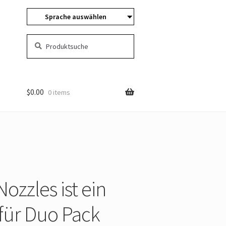
Sprache auswählen
Suchen
Suche
nach:
$
0.00
0 items
ozzles ist ein
 für Duo Pack