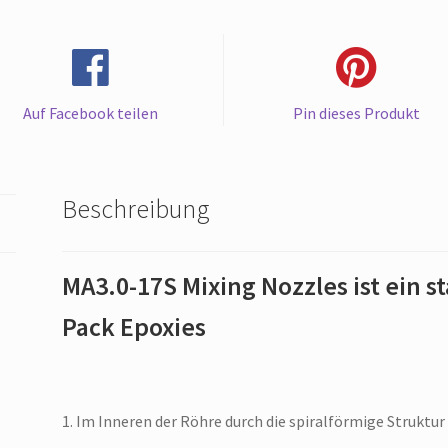
für
Duo
Pack
Epoxies
Menge
Auf Facebook teilen
Pin dieses Produkt
Beschreibung
MA3.0-17S Mixing Nozzles ist ein s
Pack Epoxies
1. Im Inneren der Röhre durch die spiralförmige Struktur