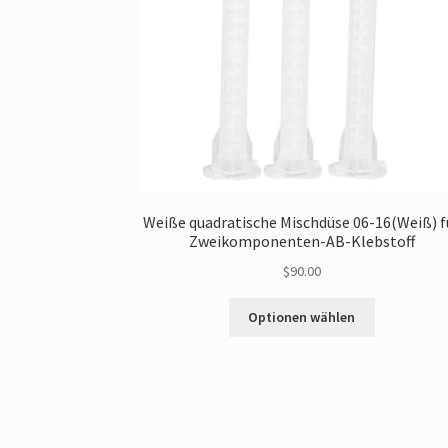
Weiße quadratische Mischdüse 06-16(Weiß) f
Zweikomponenten-AB-Klebstoff
$
90.00
Dieses
Optionen wählen
Produkt
gibt
es
in
mehreren
Varianten.