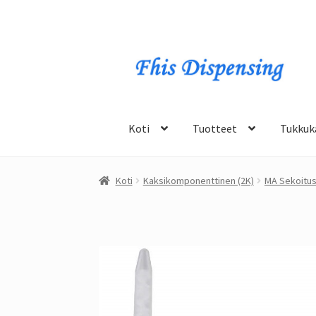
Siirry
Hyppää
navigointiin
sisältöön
Koti
Tuotteet
Tukkuk
Koti
Kaksikomponenttinen (2K)
MA Sekoitus