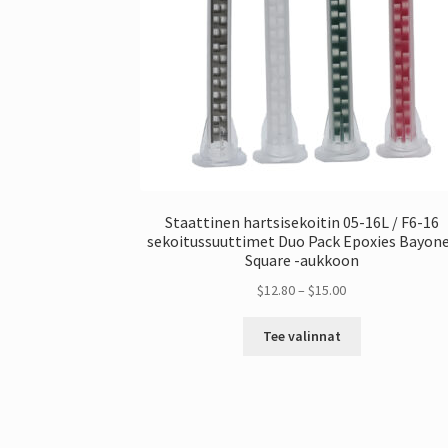
Staattinen hartsisekoitin 05-16L / F6-16
sekoitussuuttimet Duo Pack Epoxies Bayon
Square -aukkoon
Hintaluokka:
$
12.80
–
$
15.00
$12.80
Tästä
kautta
Tee valinnat
tuotteesta
$15.00
on
useita
muunnelmia.
Vaihtoehdot