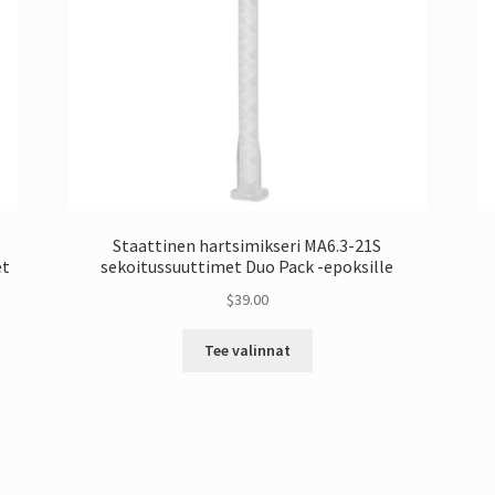
Staattinen hartsimikseri MA6.3-21S
et
sekoitussuuttimet Duo Pack -epoksille
$
39.00
Tästä
Tee valinnat
tuotteesta
on
useita
muunnelmia.
Vaihtoehdot
voidaan