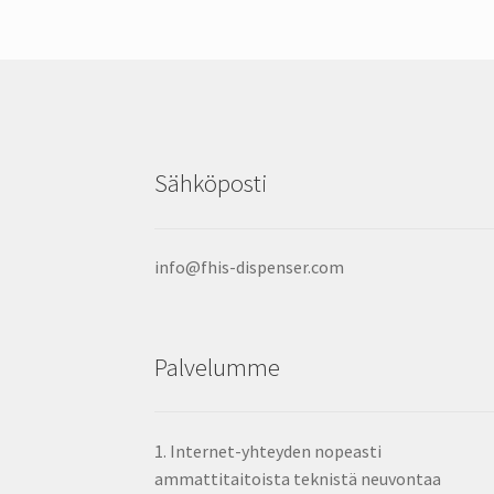
voidaan
valita
tuotesivulta
Sähköposti
info@fhis-dispenser.com
Palvelumme
1. Internet-yhteyden nopeasti
ammattitaitoista teknistä neuvontaa