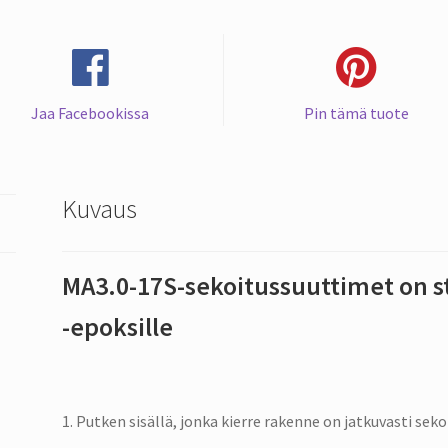
-
epoksille
määrä
Jaa Facebookissa
Pin tämä tuote
Kuvaus
MA3.0-17S-sekoitussuuttimet on s
-epoksille
1. Putken sisällä, jonka kierre rakenne on jatkuvasti seko