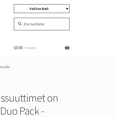
Valitse kieli
Etsiä:
Hae
$
0.00
0 items
oksille
ssuuttimet on
 Duo Pack -