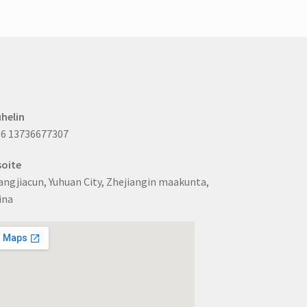
valita
tuotesivulta
helin
6 13736677307
oite
ngjiacun, Yuhuan City, Zhejiangin maakunta,
ina