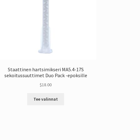
Staattinen hartsimikseri MA5.4-17S
sekoitussuuttimet Duo Pack -epoksille
$
18.00
Tästä
Tee valinnat
tuotteesta
on
useita
muunnelmia.
Vaihtoehdot
voidaan