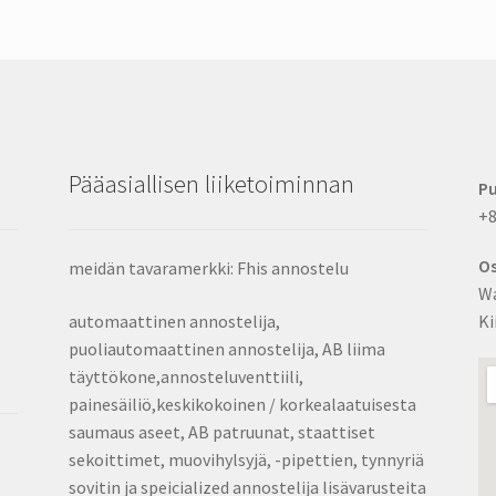
valita
tuotesivulta
Pääasiallisen liiketoiminnan
Pu
+8
Os
meidän tavaramerkki: Fhis annostelu
Wa
automaattinen annostelija,
Ki
puoliautomaattinen annostelija, AB liima
täyttökone,annosteluventtiili,
painesäiliö,keskikokoinen / korkealaatuisesta
saumaus aseet, AB patruunat, staattiset
sekoittimet, muovihylsyjä, -pipettien, tynnyriä
sovitin ja speicialized annostelija lisävarusteita