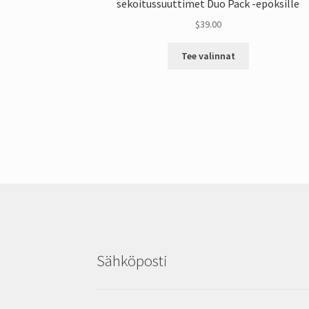
sekoitussuuttimet Duo Pack -epoksille
$
39.00
Tästä
Tee valinnat
tuotteesta
on
useita
muunnelmia.
Vaihtoehdot
voidaan
valita
tuotesivulta
Sähköposti