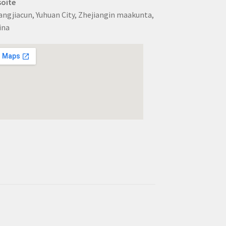
oite
ngjiacun, Yuhuan City, Zhejiangin maakunta,
ina