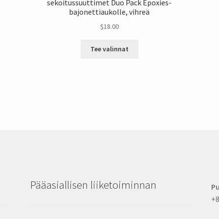
sekoitussuuttimet Duo Pack Epoxies-
bajonettiaukolle, vihreä
$
18.00
Tästä
Tee valinnat
tuotteesta
on
useita
muunnelmia.
Vaihtoehdot
voidaan
valita
tuotesivulta
Pääasiallisen liiketoiminnan
Pu
+8