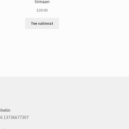
liimaan
$
30.00
Tästä
Tee valinnat
tuotteesta
on
useita
muunnelmia.
Vaihtoehdot
voidaan
valita
tuotesivulta
helin
6 13736677307