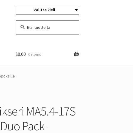
Valitse kieli
Etsiä:
Hae
$
0.00
0 items
epoksille
ikseri MA5.4-17S
 Duo Pack -