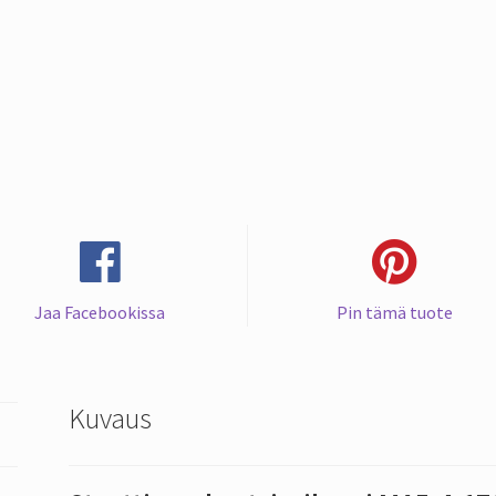
epoksille
määrä
Jaa Facebookissa
Pin tämä tuote
Kuvaus