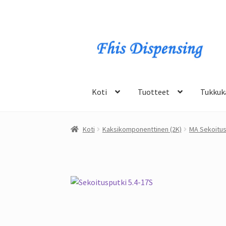
Siirry
Hyppää
navigointiin
sisältöön
Koti
Tuotteet
Tukkuk
Koti
Kaksikomponenttinen (2K)
MA Sekoitus