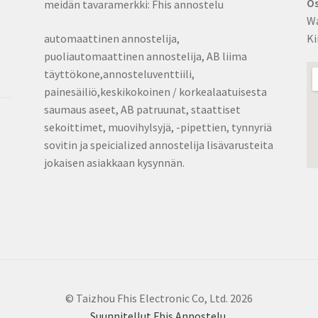
Os
meidän tavaramerkki: Fhis annostelu
Wa
automaattinen annostelija,
Ki
puoliautomaattinen annostelija, AB liima
täyttökone,annosteluventtiili,
painesäiliö,keskikokoinen / korkealaatuisesta
saumaus aseet, AB patruunat, staattiset
sekoittimet, muovihylsyjä, -pipettien, tynnyriä
sovitin ja speicialized annostelija lisävarusteita
jokaisen asiakkaan kysynnän.
© Taizhou Fhis Electronic Co, Ltd. 2026
Suunnitellut Fhis Annostelu
.