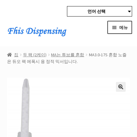
언어 선택
탐
컨
색
텐
메뉴
으
츠
로
로
Expan
집
건
가
child
집
두 팩 (2케이)
MA는 튜브를 혼합
MA3.0-17S 혼합 노즐
너
기
menu
Expan
은 듀오 팩 에폭시 용 정적 믹서입니다.
제작품
뛰
child
기
menu
모조리
Expan
구매자가 보호
child
menu