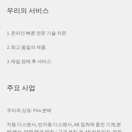
니
다..
우리의 서비스
상
품
페
1. 온라인 빠른 전문 기술 자문
이
지
2. 최고 품질의 제품.
에
서
3. 제일 판매 후 서비스
옵
션
을
주요 사업
선
택
하
우리의 상표: Fhis 분배
실
수
자동 디스펜서, 반자동 디스펜서, AB 접착제 충전 기계,분
있
배 밸브, 압력 탱크,매질 / 고급 코킹 건, AB 카트리지, 정적