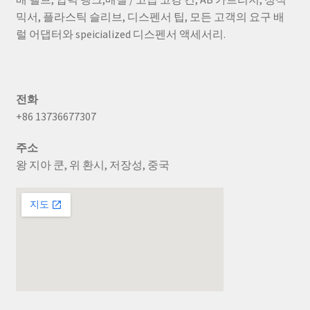
습
믹서, 플라스틱 슬리브, 디스펜서 팁, 모든 고객의 요구 배
니
럴 어댑터와 speicialized 디스펜서 액세서리.
다.
전화
+86 13736677307
주소
왕 지아 쿤, 위 환시, 저장성, 중국