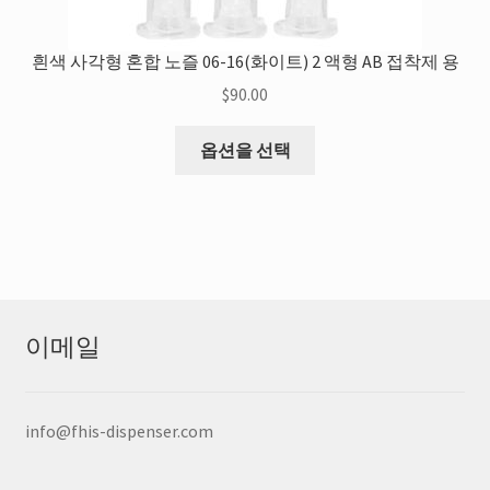
흰색 사각형 혼합 노즐 06-16(화이트) 2 액형 AB 접착제 용
$
90.00
이
옵션을 선택
제
품
에
는
다
양
한
이메일
변
형
이
info@fhis-dispenser.com
있
습