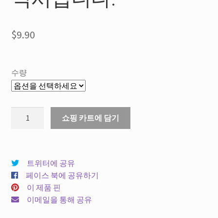
$
9.90
수량
MA3.0-
쇼핑 카트에 담기
17S
혼
합
노
트위터에 공유
즐
페이스 북에 공유하기
은
이 제품 핀
듀
이메일을 통해 공유
오