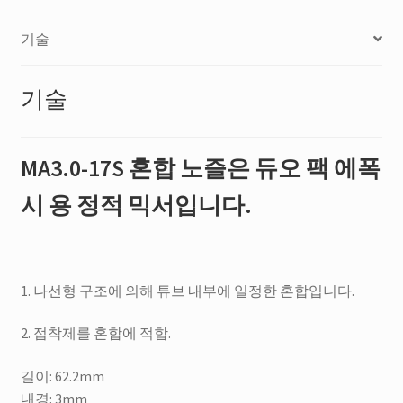
팩
에
기술
폭
시
기술
용
정
적
MA3.0-17S 혼합 노즐은 듀오 팩 에폭
믹
서
시 용 정적 믹서입니다.
입
니
다.
수
1. 나선형 구조에 의해 튜브 내부에 일정한 혼합입니다.
량
2. 접착제를 혼합에 적합.
길이: 62.2mm
내경: 3mm