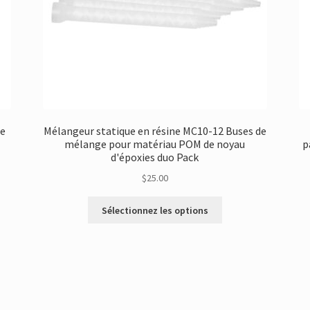
de
Mélangeur statique en résine MC10-12 Buses de
mélange pour matériau POM de noyau
p
d'époxies duo Pack
$
25.00
Ce
Sélectionnez les options
produit
a
s
plusieurs
s.
variantes.
Les
options
peuvent