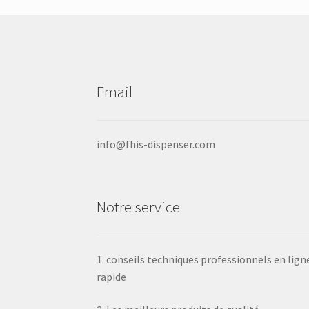
être
choisies
sur
la
page
produit
Email
info@fhis-dispenser.com
Notre service
1. conseils techniques professionnels en lign
rapide