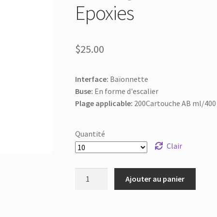
Epoxies
$
25.00
Interface:
Baïonnette
Buse:
En forme d'escalier
Plage applicable:
200Cartouche AB ml/400 
Quantité
Clair
Résine
Ajouter au panier
Mélangeur
statique
MC08-