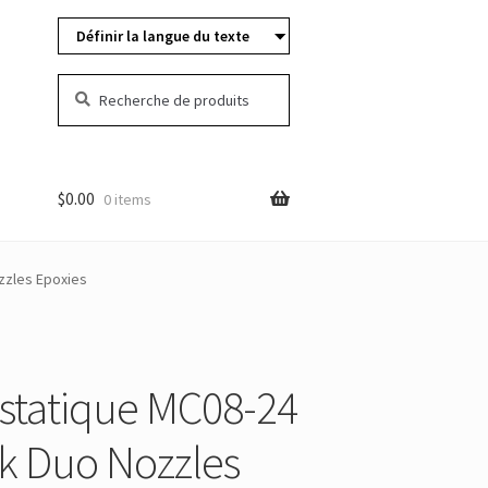
Définir la langue du texte
Rechercher:
Chercher
$
0.00
0 items
zzles Epoxies
statique MC08-24
k Duo Nozzles