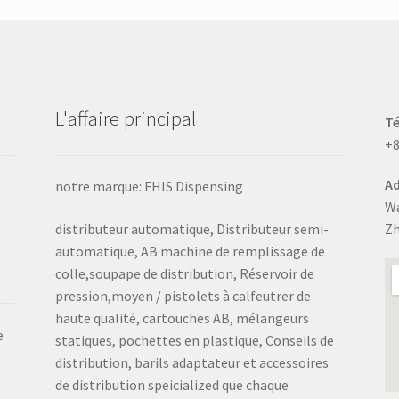
être
choisies
sur
la
page
L'affaire principal
produit
T
+8
Ad
notre marque: FHIS Dispensing
Wa
distributeur automatique, Distributeur semi-
Zh
automatique, AB machine de remplissage de
colle,soupape de distribution, Réservoir de
pression,moyen / pistolets à calfeutrer de
haute qualité, cartouches AB, mélangeurs
e
statiques, pochettes en plastique, Conseils de
distribution, barils adaptateur et accessoires
de distribution speicialized que chaque