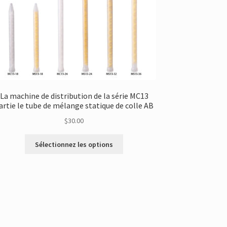
La machine de distribution de la série MC13
artie le tube de mélange statique de colle AB
$
30.00
Ce
Sélectionnez les options
produit
a
plusieurs
variantes.
Les
options
peuvent