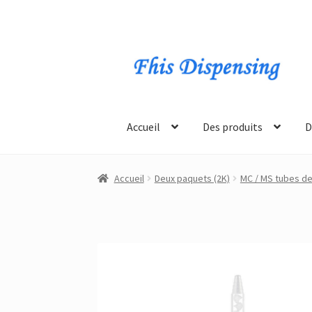
Passer
Aller
à
au
la
contenu
navigation
Accueil
Des produits
D
Accueil
Deux paquets (2K)
MC / MS tubes d