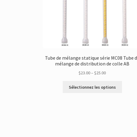
Tube de mélange statique série MC08 Tube 
mélange de distribution de colle AB
Gamme
$
23.00
–
$
25.00
de
Ce
prix:
Sélectionnez les options
produit
$23.00
a
à
plusieur
travers
variante
$25.00
Les
options
peuvent