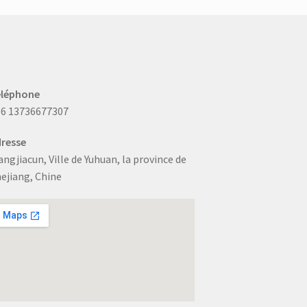
être
choisies
sur
la
page
produit
éléphone
6 13736677307
resse
ngjiacun, Ville de Yuhuan, la province de
ejiang, Chine