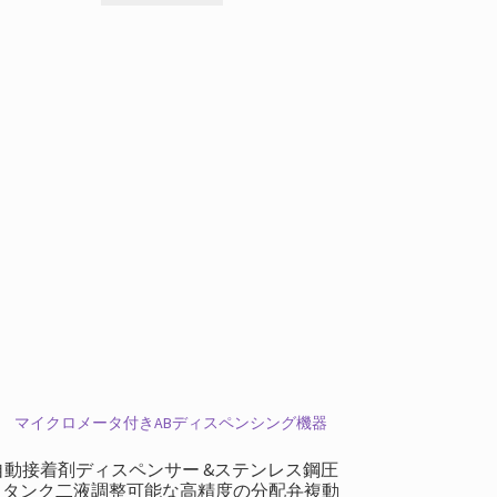
選
び
い
た
だ
け
ま
す
自動接着剤ディスペンサー &ステンレス鋼圧
力タンク二液調整可能な高精度の分配弁複動