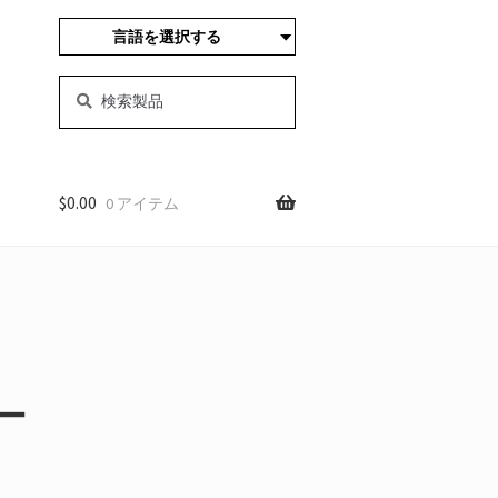
言語を選択する
検
サ
索
ー
す
チ
る:
$
0.00
0 アイテム
ー