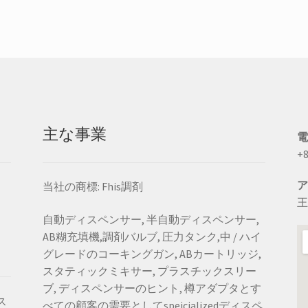
新
順
に
並
べ
替
え
主な事業
+8
当社の商標: Fhis調剤
王
自動ディスペンサー, 半自動ディスペンサー,
AB糊充填機,調剤バルブ, 圧力タンク,中 / ハイ
グレードのコーキングガン, ABカートリッジ,
スタティックミキサー, プラスチックスリー
ブ, ディスペンサーのヒント, 樽アダプタとす
ス
べての顧客の需要としてspeicializedディスペ