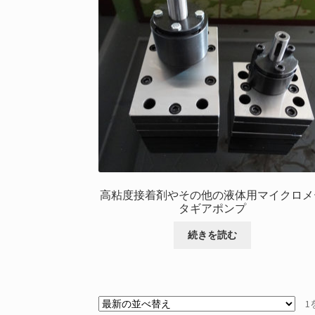
ジ
か
ら
お
選
び
い
た
だ
け
ま
す
高粘度接着剤やその他の液体用マイクロメ
タギアポンプ
続きを読む
1