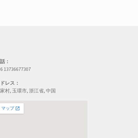
あ
り
ま
す.
オ
プ
シ
ョ
ン
電話：
は
6 13736677307
商
品
アドレス：
ペ
ー
家村, 玉環市, 浙江省, 中国
ジ
か
ら
お
選
び
い