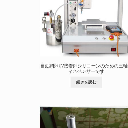
リ
エ
ー
シ
ョ
ン
が
あ
り
ま
す.
自動調剤UV接着剤シリコーンのための三軸
オ
ィスペンサーです
プ
続きを読む
シ
ョ
ン
は
商
品
ペ
ー