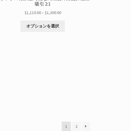
吸引 2:1
価
$
1,110.00
–
$
1,300.00
格
こ
帯:
オプションを選択
の
$1,110.00
商
を
品
通
に
し
は
て
複
$1,300.00
数
の
バ
リ
エ
ー
シ
ョ
ン
が
1
2