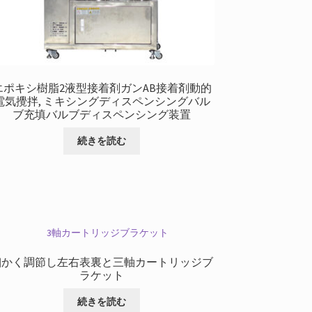
ン
が
あ
り
ま
す.
エポキシ樹脂2液型接着剤ガンAB接着剤動的
オ
電気攪拌, ミキシングディスペンシングバル
プ
ブ充填バルブディスペンシング装置
シ
続きを読む
ョ
ン
は
商
品
ペ
ー
ジ
細かく調節し左右表裏と三軸カートリッジブ
か
ラケット
ら
お
続きを読む