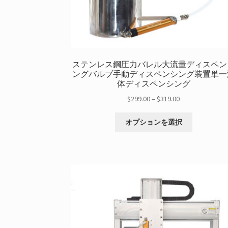
ステンレス鋼圧力バレル大流量ディスペン
ングバルブ手動ディスペンシング装置単一
体ディスペンシング
価
$
299.00
–
$
319.00
格
こ
帯:
オプションを選択
の
$299.00
商
を
品
通
に
し
は
て
複
$319.00
数
の
バ