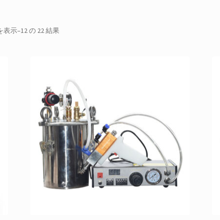
最
を表示–12 の 22 結果
新
順
に
並
べ
替
え