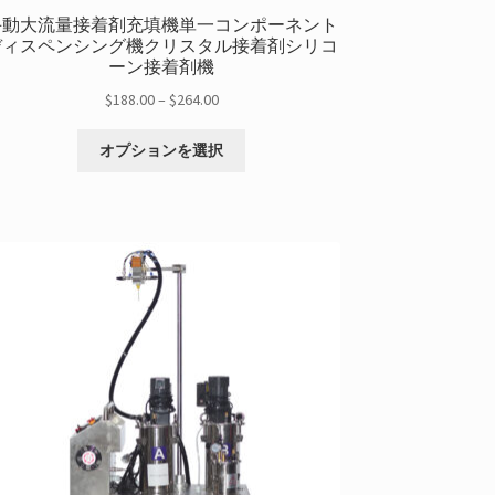
手動大流量接着剤充填機単一コンポーネント
ディスペンシング機クリスタル接着剤シリコ
ーン接着剤機
価
$
188.00
–
$
264.00
格
こ
帯:
オプションを選択
の
$188.00
商
を
品
通
に
し
は
て
複
$264.00
数
の
バ
リ
エ
ー
シ
ョ