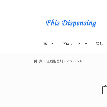
ナ
コ
ビ
ン
ゲ
テ
ー
ン
シ
ツ
家
プロダクト
卸し
ョ
に
ン
ス
を
キ
家
自動接着剤ディスペンサー
ス
ッ
キ
プ
ッ
プ