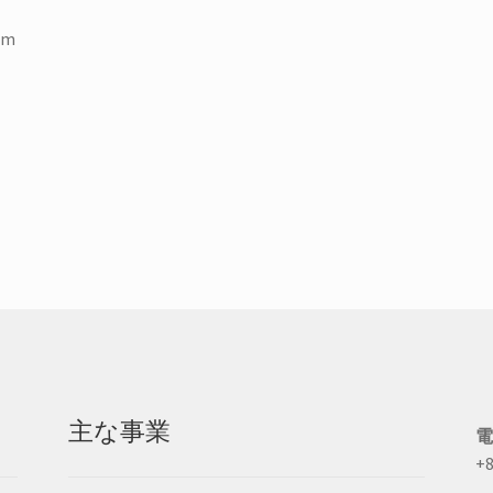
om
主な事業
+8