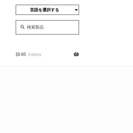
言語を選択する
検
サ
索
ー
す
チ
る:
$
0.00
0 items