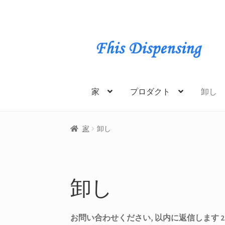
ナ
コ
ビ
ン
ゲ
テ
ー
ン
シ
ツ
家
プロダクト
卸し
ョ
に
ン
ス
を
キ
家
卸し
ス
ッ
キ
プ
ッ
プ
卸し
お問い合わせください, 以内に返信します 24