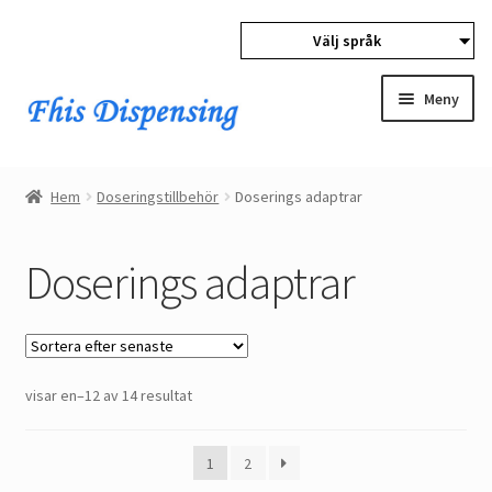
Välj språk
Gå
Gå
till
till
Meny
navigation
innehåll
Expan
Hem
child
Hem
Doseringstillbehör
Doserings adaptrar
menu
Expan
Produkter
child
Doserings adaptrar
menu
Automatisk Adhesive Dispensers
utmatningsventiler
Sorterat
visar en–12 av 14 resultat
trycktankar
efter
senaste
Pneumatiska Doserings sprutor
1
2