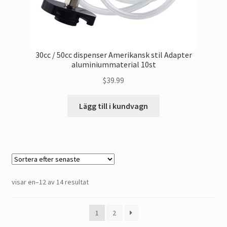
30cc / 50cc dispenser Amerikansk stil Adapter
aluminiummaterial 10st
$
39.99
Lägg till i kundvagn
Sorterat
visar en–12 av 14 resultat
efter
senaste
1
2