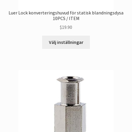
Luer Lock konverteringshuvud för statisk blandningsdysa
10PCS / ITEM
$
19.90
Denna
Välj inställningar
produkt
har
flera
varianter.
Alternativen
kan
väljas
på
produktsidan