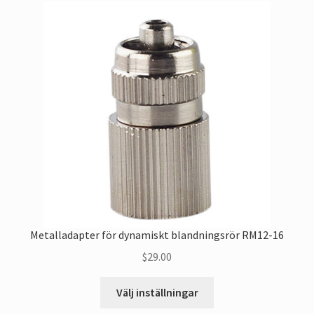
Metalladapter för dynamiskt blandningsrör RM12-16
$
29.00
Denna
Välj inställningar
produkt