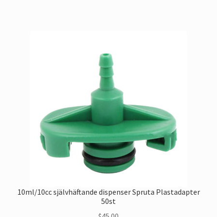
har
flera
varianter.
Alternativen
kan
väljas
på
produktsidan
10ml/10cc självhäftande dispenser Spruta Plastadapter
50st
$
45.00