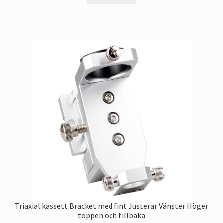
Grossist
Expan
köparen skydd
child
menu
Triaxial kassett Bracket med fint Justerar Vänster Höger
toppen och tillbaka