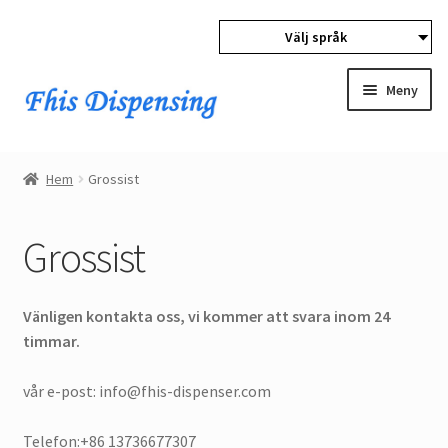
Välj språk
Gå
Gå
till
till
Meny
navigation
innehåll
Expan
Hem
child
Hem
Grossist
menu
Expan
Produkter
child
Grossist
menu
Grossist
Expan
köparen skydd
Vänligen kontakta oss, vi kommer att svara inom 24
child
timmar.
menu
vår e-post: info@fhis-dispenser.com
Telefon:+86 13736677307