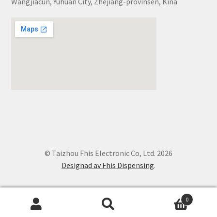
Wangjiacun, Yuhuan City, Zhejiang-provinsen, Kina
© Taizhou Fhis Electronic Co, Ltd. 2026
Designad av Fhis Dispensing
.
0
Söka
Sök