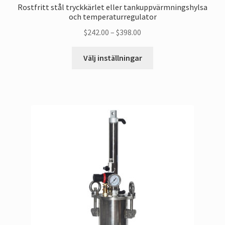
Rostfritt stål tryckkärlet eller tankuppvärmningshylsa
och temperaturregulator
Prisklass:
$
242.00
–
$
398.00
$242.00
Denna
genom
Välj inställningar
produkt
$398.00
har
flera
varianter.
Alternativen
kan
väljas
på
produktsidan