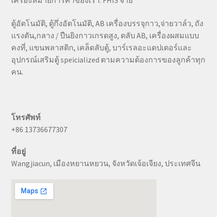
เครื่องหมายการค้าของเรา: FHIS จ่าย
ตู้อัตโนมัติ, ตู้กึ่งอัตโนมัติ, AB เครื่องบรรจุกาว,จ่ายวาล์ว, ถัง
แรงดัน,กลาง / ปืนยิงกาวเกรดสูง, ตลับ AB, เครื่องผสมแบบ
คงที่, แขนพลาสติก, เคล็ดลับตู้, บาร์เรลอะแดปเตอร์และ
อุปกรณ์เสริมตู้ speicialized ตามความต้องการของลูกค้าทุก
คน.
โทรศัพท์
+86 13736677307
ที่อยู่
Wangjiacun, เมืองหยานหยวน, จังหวัดเจ้อเจียง, ประเทศจีน