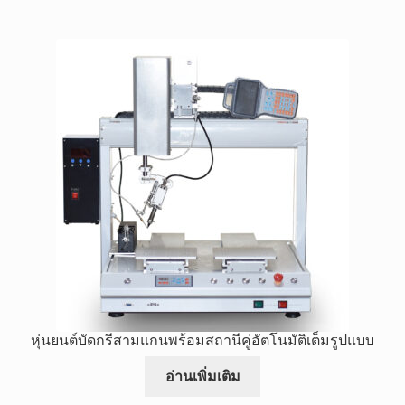
เข็มฉีดยาคู่มือการใช้งาน
Expan
เคล็ดลับและเข็ม
child
menu
เครื่องมือโสดเหลวกาว
Expan
สองแพ็ค (2K)
child
menu
Expan
จ่ายอุปกรณ์เสริม
child
menu
ขายส่ง
Expan
การคุ้มครองผู้ซื้อ
child
หุ่นยนต์บัดกรีสามแกนพร้อมสถานีคู่อัตโนมัติเต็มรูปแบบ
menu
อ่านเพิ่มเติม