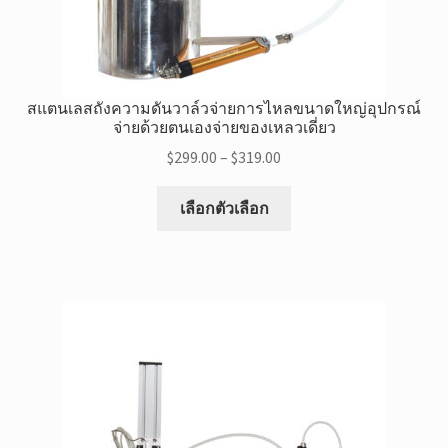
สแตนเลสถังความดันวาล์วจ่ายการไหลขนาดใหญ่อุปกรณ์
จ่ายด้วยตนเองจ่ายของเหลวเดี่ยว
ช่วง
$
299.00
–
$
319.00
ราคา:
สินค้า
$299.00
เลือกตัวเลือก
นี้
ผ่าน
มี
$319.00
หลาย
แบบ.
สามารถ
เลือก
ตัว
เลือก
ได้ที่
หน้า