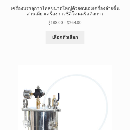
เครื่องบรรจุกาวไหลขนาดใหญ่ด้วยตนเองเครื่องจ่ายชิ้น
ส่วนเดียวเครื่องกาวซิลิโคนคริสตัลกาว
ช่วง
$
188.00
–
$
264.00
ราคา:
สินค้า
$188.00
เลือกตัวเลือก
นี้
ผ่าน
มี
$264.00
หลาย
แบบ.
สามารถ
เลือก
ตัว
เลือก
ได้ที่
หน้า
ผลิตภัณฑ์