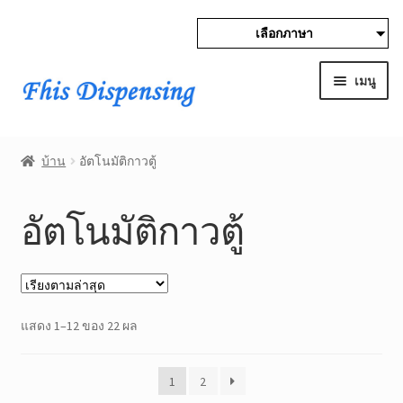
เลือกภาษา
ข้าม
ข้าม
ไป
ไป
เมนู
ที่
ที่
ลูก
เนื้อหา
Expan
บ้าน
ศร
child
บ้าน
อัตโนมัติกาวตู้
menu
Expan
ผลิตภัณฑ์
child
อัตโนมัติกาวตู้
menu
อัตโนมัติกาวตู้
จ่ายวาล์ว
เรียง
ถังแรงดัน
แสดง 1–12 ของ 22 ผล
ตาม
ล่าสุด
นิวเมติกจ่ายหลอดฉีดยา
1
2