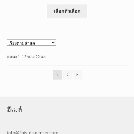
ราคา:
สินค้า
$1,110.00
เลือกตัวเลือก
นี้
ผ่าน
มี
$1,300.00
หลาย
แบบ.
สามารถ
เลือก
เรียง
แสดง 1–12 ของ 22 ผล
ตัว
ตาม
เลือก
ล่าสุด
ได้ที่
1
2
หน้า
ผลิตภัณฑ์
อีเมล์
info@fhis-dispenser.com