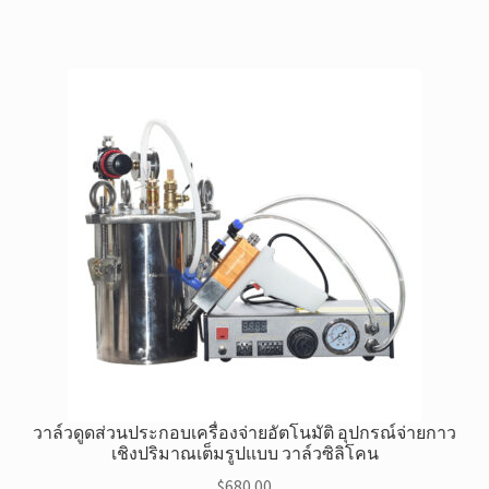
วาล์วดูดส่วนประกอบเครื่องจ่ายอัตโนมัติ อุปกรณ์จ่ายกาว
เชิงปริมาณเต็มรูปแบบ วาล์วซิลิโคน
$
680.00