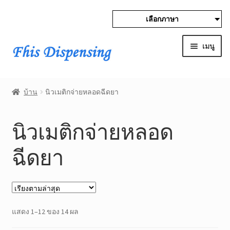
เลือกภาษา
ข้าม
ข้าม
ไป
ไป
เมนู
ที่
ที่
ลูก
เนื้อหา
Expan
บ้าน
ศร
child
บ้าน
นิวเมติกจ่ายหลอดฉีดยา
menu
Expan
ผลิตภัณฑ์
child
นิวเมติกจ่ายหลอด
menu
อัตโนมัติกาวตู้
ฉีดยา
จ่ายวาล์ว
ถังแรงดัน
เรียง
แสดง 1–12 ของ 14 ผล
นิวเมติกจ่ายหลอดฉีดยา
ตาม