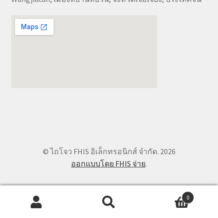
© ไถโจว FHIS อิเล็กทรอนิกส์ จำกัด. 2026
ออกแบบโดย FHIS จ่าย
.
0
ค้นหา:
ค้นหา