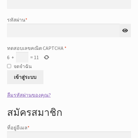
Expan
ผลิตภัณฑ์
child
ที่
รหัสผ่าน
*
menu
ขายส่ง
จำเป็น
Expan
การคุ้มครองผู้ซื้อ
child
ทดสอบเลขคณิต CAPTCHA
*
menu
6
+
=
11
จดจำฉัน
เข้าสู่ระบบ
ลืมรหัสผ่านของคุณ?
สมัครสมาชิก
ที่
ที่อยู่อีเมล
*
จำเป็น