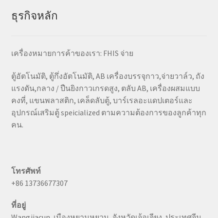
ธุรกิจหลัก
เครื่องหมายการค้าของเรา: FHIS จ่าย
ตู้อัตโนมัติ, ตู้กึ่งอัตโนมัติ, AB เครื่องบรรจุกาว,จ่ายวาล์ว, ถัง
แรงดัน,กลาง / ปืนยิงกาวเกรดสูง, ตลับ AB, เครื่องผสมแบบ
คงที่, แขนพลาสติก, เคล็ดลับตู้, บาร์เรลอะแดปเตอร์และ
อุปกรณ์เสริมตู้ speicialized ตามความต้องการของลูกค้าทุก
คน.
โทรศัพท์
+86 13736677307
ที่อยู่
Wangjiacun, เมืองหยานหยวน, จังหวัดเจ้อเจียง, ประเทศจีน