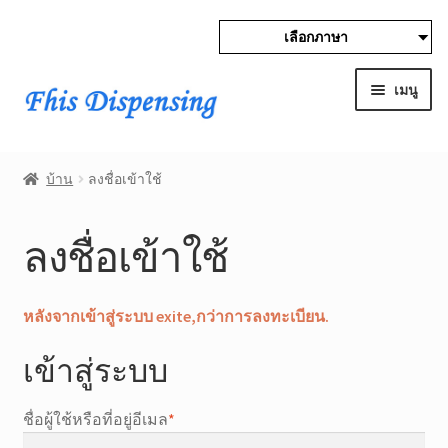
เลือกภาษา
ข้าม
ข้าม
ไป
ไป
เมนู
ที่
ที่
ลูก
เนื้อหา
Expan
บ้าน
ศร
child
บ้าน
ลงชื่อเข้าใช้
menu
ลงชื่อเข้าใช้
ลงชื่อเข้าใช้
เกี่ยวกับเรา
ติดต่อเรา
หลังจากเข้าสู่ระบบ exite,กว่าการลงทะเบียน.
เข้าสู่ระบบ
เทคโนโลยี
บล็อก
ที่
ชื่อผู้ใช้หรือที่อยู่อีเมล
*
จำเป็น